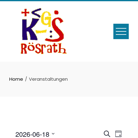
Skip
to
content
Home
Veranstaltungen
Veransta
Veran
2026-06-18
Suche
Tag