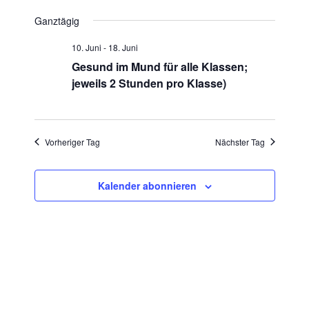
Datum
Ansic
Suche
Ganztägig
wählen.
Navig
10. Juni
-
18. Juni
und
Gesund im Mund für alle Klassen;
Ansichte
jeweils 2 Stunden pro Klasse)
Navigati
Vorheriger Tag
Nächster Tag
Kalender abonnieren