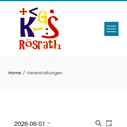
Skip
to
content
Home
Veranstaltungen
Veransta
Veran
2026-06-01
Suche
Tag