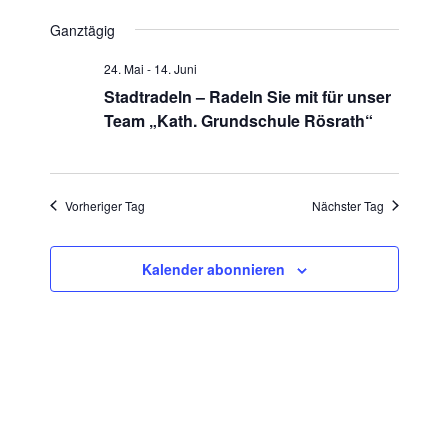
Datum
Ansic
Suche
Ganztägig
wählen.
Navig
24. Mai
-
14. Juni
und
Stadtradeln – Radeln Sie mit für unser
Ansichte
Team „Kath. Grundschule Rösrath“
Navigati
Vorheriger Tag
Nächster Tag
Kalender abonnieren