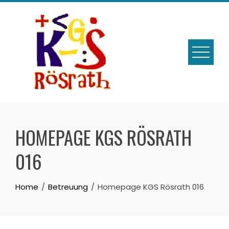
Skip
to
content
HOMEPAGE KGS RÖSRATH
016
Home
Betreuung
Homepage KGS Rösrath 016