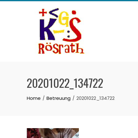
Skip
to
content
20201022_134722
Home
Betreuung
20201022_134722